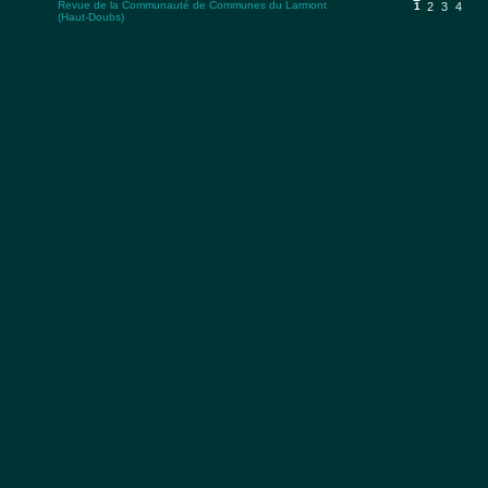
Revue de la Communauté de Communes du Larmont
1
2
3
4
(Haut-Doubs)